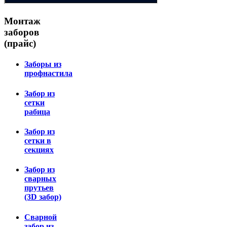
Монтаж
заборов
(прайс)
Заборы из
профнастила
Забор из
сетки
рабица
Забор из
сетки в
секциях
Забор из
сварных
прутьев
(3D забор)
Сварной
забор из