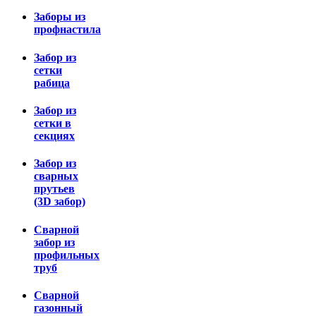
Заборы из
профнастила
Забор из
сетки
рабица
Забор из
сетки в
секциях
Забор из
сварных
прутьев
(3D забор)
Сварной
забор из
профильных
труб
Сварной
газонный